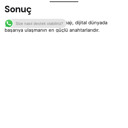
Sonuç
Kurumsal kimlik ve marka imajı, dijital dünyada
Size nasıl destek olabiliriz?
başarıya ulaşmanın en güçlü anahtarlarıdır.
Güçlü bir görsel kimlik
Etkileyici marka hikâyesi
Tutarlı iletişim dili
Profesyonel dijital varlıklar
Sosyal medya ve içerik stratejileri
Müşteri deneyimi ve sosyal sorumluluk
Tüm bunlar, markanızı rakiplerinizden ayırarak
tüketicilerin zihninde kalıcı bir yer edinmenizi sağlar.
Unutmayın, dijital dünyada tüketiciler yüzlerce