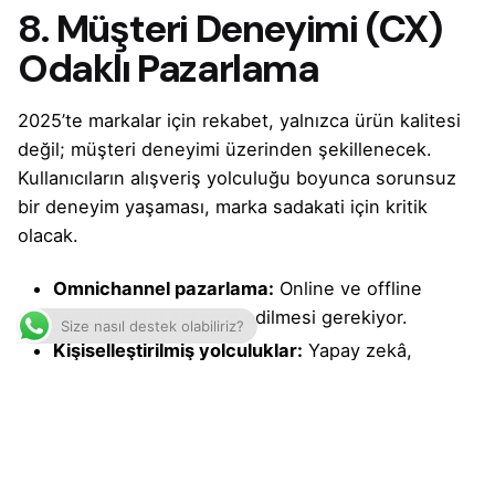
8. Müşteri Deneyimi (CX)
Odaklı Pazarlama
2025’te markalar için rekabet, yalnızca ürün kalitesi
değil; müşteri deneyimi üzerinden şekillenecek.
Kullanıcıların alışveriş yolculuğu boyunca sorunsuz
bir deneyim yaşaması, marka sadakati için kritik
olacak.
Omnichannel pazarlama:
Online ve offline
deneyimlerin entegre edilmesi gerekiyor.
Size nasıl destek olabiliriz?
Kişiselleştirilmiş yolculuklar:
Yapay zekâ,
müşterilerin tercihlerini analiz ederek
özelleştirilmiş alışveriş deneyimleri sunacak.
Hızlı ve güvenli teslimat:
E-ticarette hızlı teslimat
seçenekleri, müşteri memnuniyetini artıran